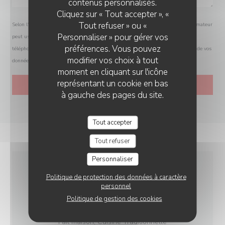
contenus personnalisés.
Cliquez sur « Tout accepter », «
Tout refuser » ou «
Selon l'article L.223-2 du code de la consommation, il est rappelé que le consommateur
Personnaliser » pour gérer vos
peut user de son droit à s'inscrire sur la liste d'opposition au démarchage
préférences. Vous pouvez
téléphonique Bloctel :
bloctel.gouv.fr
. Pour plus d'informations sur le traitement de vos
modifier vos choix à tout
données, consultez notre
politique de confidentialité
.
moment en cliquant sur l'icône
représentant un cookie en bas
à gauche des pages du site.
Tout accepter
Tout refuser
Personnaliser
INFOS PRATIQUES
Politique de protection des données à caractère
personnel
Politique de gestion des cookies
CUISINE
Fait maison, Cuisine Traditionnelle