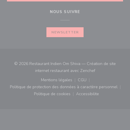
NOUS SUIVRE
NEWSLETTER
© 2026 Restaurant Indien Om Shiva — Création de site
((ouvre une nouvell
internet restaurant avec
Zenchef
Mentions légales
CGU
((ouvre une nouvelle fenêtre))
((ouvre une nouvelle fenê
Politique de protection des données à caractère personnel
((ouvre une nouvelle fenêtre))
Politique de cookies
Accessibilite
((ouvre une nouvelle fenêtre))
((ouvre une nouvelle fe