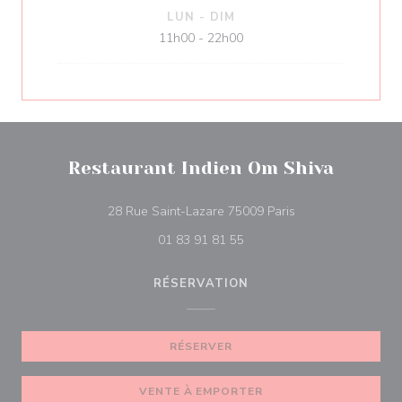
LUN
-
DIM
11h00 - 22h00
Restaurant Indien Om Shiva
((ouvre une nouvell
28 Rue Saint-Lazare 75009 Paris
01 83 91 81 55
RÉSERVATION
RÉSERVER
VENTE À EMPORTER