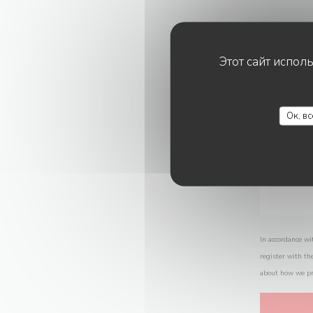
Этот сайт испол
Ок, в
In accordance wi
register with th
about how we pr