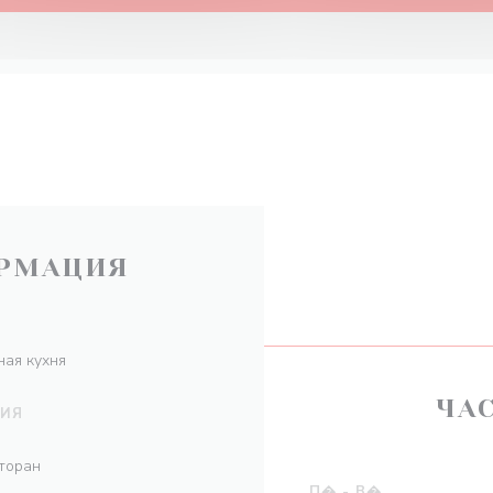
РМАЦИЯ
ая кухня
ЧА
НИЯ
торан
П�
-
В�