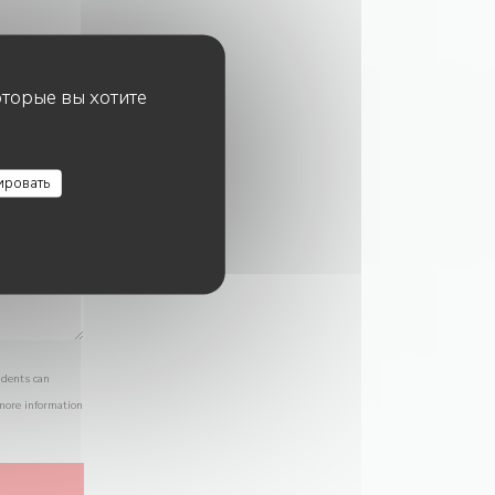
оторые вы хотите
ировать
idents can
 more information