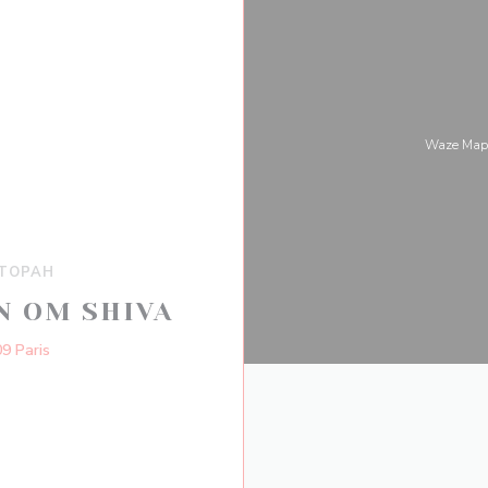
Waze Map
ТОРАН
N OM SHIVA
((открывается в новом окне))
9 Paris