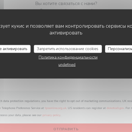
Вы хотите связаться с нами?
Заполните форму ниже!
ьзует кукис и позволяет вам контролировать сервисы к
активировать
RESTAURANT INDIEN OM SHIVA
се активировать
Запретить использование cookies
Персонализ
Политика конфиденциальности
undefined
th data protection regulations, you have the right to opt out of marketing communications. UK res
e Telephone Preference Service at
tpsonline.org.uk
. US residents can register at
donotcall.gov
. For
ocess your data, please see our
privacy policy
.