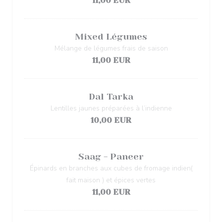
11,00 EUR
Mixed Légumes
Mélange de légumes frais de saison
11,00 EUR
Dal Tarka
Lentilles jaunes préparées à l’indienne
10,00 EUR
Saag - Paneer
Épinards en branches aux cubes de fromage indien(
fait maison ) et épices vertes
11,00 EUR