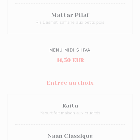
Mattar Pilaf
Riz Basmati safrané aux petits pois
MENU MIDI SHIVA
14,50 EUR
Entrée au choix
Raita
Yaourt fait maison aux crudités
Naan Classique