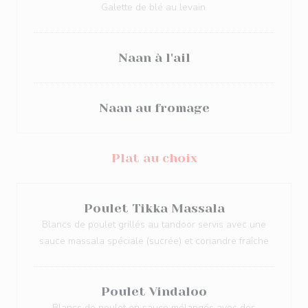
Galette de blé au levain.
Naan à l'ail
Naan au fromage
Plat au choix
Poulet Tikka Massala
Blancs de poulet grillés au tandoor servis avec une
sauce massala spéciale (sucrée) et coriandre fraîche
Poulet Vindaloo
Blancs de poulet en sauce mélangés avec des