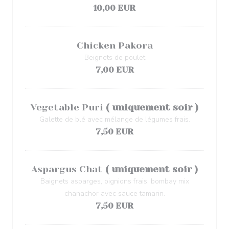
10,00 EUR
Chicken Pakora
Beignets de poulet
7,00 EUR
Vegetable Puri
( uniquement soir )
Galette de blé avec mélange de légumes frais.
7,50 EUR
Aspargus Chat
( uniquement soir )
Baignets asparges, oignions frais, bombay mix
chanachor avec sauce tamarin.
7,50 EUR