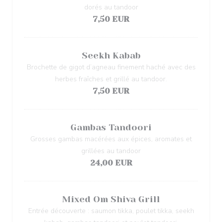
dorés au tandoor
7,50 EUR
Seekh Kabab
Brochette de gigot d’agneau finement haché avec des
herbes fraîches et grillé au tandoor.
7,50 EUR
Gambas Tandoori
Grosses gambas macérées aux épices, aromates et
grillées au tandoor
24,00 EUR
Mixed Om Shiva Grill
Entrée découverte : saumon tikka, poulet tikka, seekh