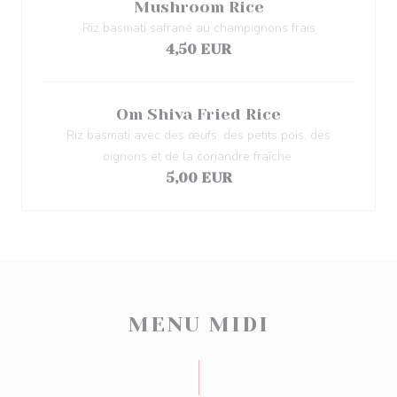
Mushroom Rice
Riz basmati safrané au champignons frais
4,50 EUR
Om Shiva Fried Rice
Riz basmati avec des œufs, des petits pois, des
oignons et de la coriandre fraîche.
5,00 EUR
MENU MIDI