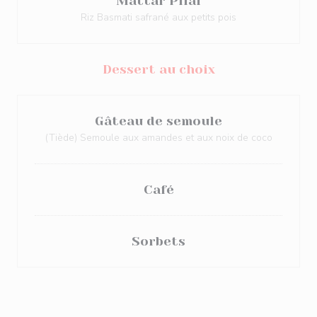
Mattar Pilaf
Riz Basmati safrané aux petits pois
Dessert au choix
Gâteau de semoule
(Tiède) Semoule aux amandes et aux noix de coco
Café
Sorbets