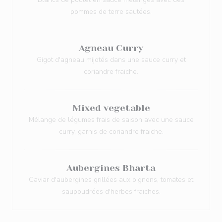
pommes de terre sautées.
Agneau Curry
Gigot d'agneau mijotés dans une sauce curry et
coriandre fraiche.
Mixed vegetable
Mélange de légumes frais de saison avec une sauce
curry, garnis de coriandre fraiche.
Aubergines Bharta
Caviar d'aubergines grillées aux oignons, tomates et
saupoudrées d'herbes fraiches.