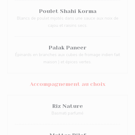
Poulet Shahi Korma
Blancs de poulet mijotés dans une sauce aux noix de
cajou et raisins secs.
Palak Paneer
Épinards en branches aux cubes de fromage indien fait
maison ) et épices vertes.
Accompagnement au choix
Riz Nature
Basmati parfumé