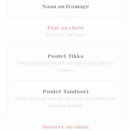
Naan au fromage
Plat au choix
Servi avec une sauce
Poulet Tikka
Blancs de poulet macérés aux épices puis dorés au
tandoor.
Poulet Tandoori
Cuisse de poulet marinée aux épices et aromates puis
grillée au tandoor.
Dessert au choix