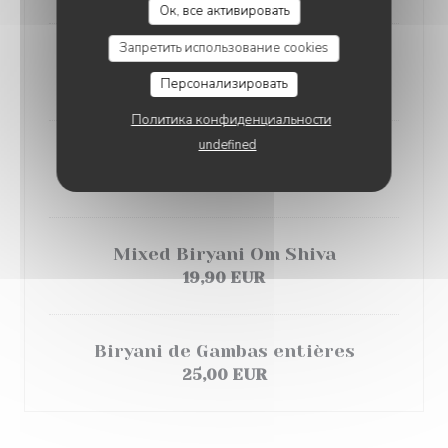
Ок, все активировать
Запретить использование cookies
Biryani de crevettes
17,00 EUR
Персонализировать
Политика конфиденциальности
undefined
Biryani de gigot d'agneau
18,00 EUR
Mixed Biryani Om Shiva
19,90 EUR
Biryani de Gambas entières
25,00 EUR