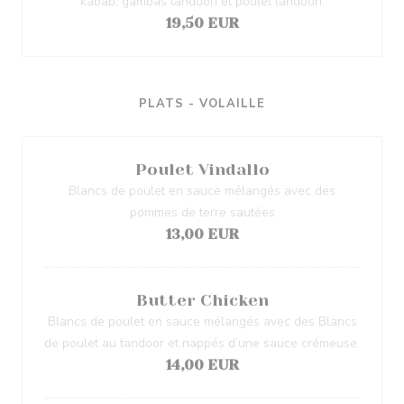
kabab, gambas tandoori et poulet tandoori.
19,50 EUR
PLATS - VOLAILLE
Poulet Vindallo
Blancs de poulet en sauce mélangés avec des
pommes de terre sautées
13,00 EUR
Butter Chicken
Blancs de poulet en sauce mélangés avec des Blancs
de poulet au tandoor et nappés d’une sauce crémeuse.
14,00 EUR