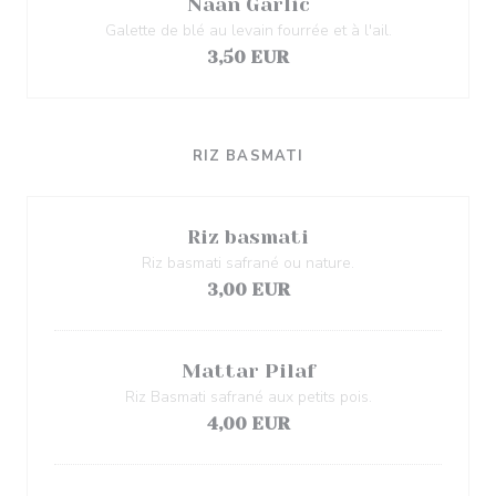
Naan Garlic
Galette de blé au levain fourrée et à l'ail.
3,50 EUR
RIZ BASMATI
Riz basmati
Riz basmati safrané ou nature.
3,00 EUR
Mattar Pilaf
Riz Basmati safrané aux petits pois.
4,00 EUR