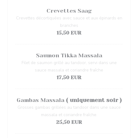
Crevettes Saag
Crevettes décortiquées avec sauce et aux épinards en
branches
15,50 EUR
Saumon Tikka Massala
Filet de saumon grillé au tandoor, servi dans une
sauce massala et coriandre fraîche
17,50 EUR
Gambas Massala
( uniquement soir )
Grosses gambas grillées au tandoor dans une sauce
massala et coriandre fraîche.
25,50 EUR