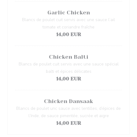
Garlic Chicken
Blancs de poulet cuit servis avec une sauce l’ail
tomate et coriandre fraîche
14,00 EUR
Chicken Balti
Blancs de poulet cuit servis avec une sauce spécial
balti et épices délicates
14,00 EUR
Chicken Dansaak
Blancs de poulet unc sauce avec lentilles, d’épices de
l’Inde, de sauce pimentée, sucrée et aigre
14,00 EUR