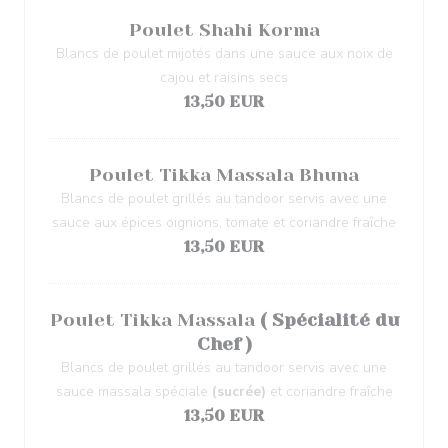
Poulet Shahi Korma
Blancs de poulet mijotés dans une sauce aux noix de
cajou et raisins secs
13,50 EUR
Poulet Tikka Massala Bhuna
Blancs de poulet grillés au tandoor servis avec une
sauce aux épices oignions, tomate et coriandre fraîche
13,50 EUR
Poulet Tikka Massala
( Spécialité du
Chef )
Blancs de poulet grillés au tandoor servis avec une
sauce massala spéciale
(sucrée)
et coriandre fraîche
13,50 EUR