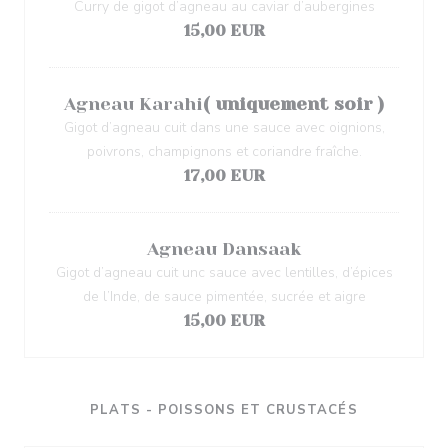
Curry de gigot d’agneau au caviar d’aubergines
15,00 EUR
Agneau Karahi
( uniquement soir )
Gigot d’agneau cuit dans une sauce avec oignions,
poivrons, champignons et coriandre fraîche.
17,00 EUR
Agneau Dansaak
Gigot d’agneau cuit unc sauce avec lentilles, d’épices
de l’Inde, de sauce pimentée, sucrée et aigre
15,00 EUR
PLATS - POISSONS ET CRUSTACÉS