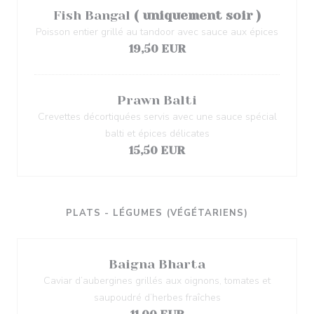
Fish Bangal
( uniquement soir )
Poisson entier grillé au tandoor avec sauce aux épices
19,50 EUR
Prawn Balti
Crevettes décortiquées servis avec une sauce spécial
balti et épices délicates
15,50 EUR
PLATS - LÉGUMES (VÉGÉTARIENS)
Baigna Bharta
Caviar d’aubergines grillés aux oignons, tomates et
saupoudré d’herbes fraîches