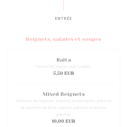
ENTRÉE
Beignets, salades et soupes
Raita
Yaourt fait maison aux crudités
5,50 EUR
Mixed Beignets
Samosas de légumes, pakoras d’aubergines, pakoras
de pommes de terre, oignons pakoras et paneer
pakoras
10,00 EUR