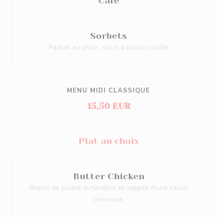
Café
Sorbets
Parfum au choix : coco, passion, vanille
MENU MIDI CLASSIQUE
15,50 EUR
Plat au choix
Butter Chicken
Blancs de poulet au tandoor et nappés d'une sauce
crémeuse.