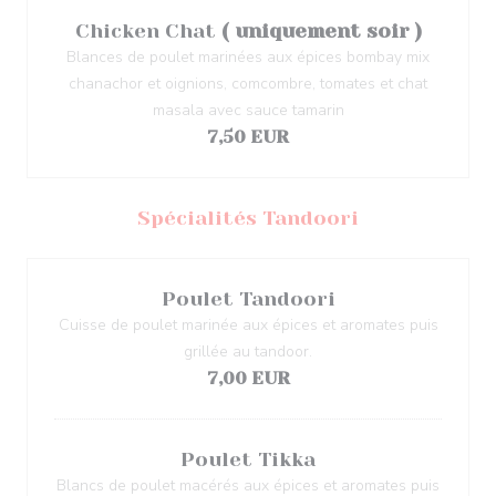
Chicken Chat
( uniquement soir )
Blances de poulet marinées aux épices bombay mix
chanachor et oignions, comcombre, tomates et chat
masala avec sauce tamarin
7,50 EUR
Spécialités Tandoori
Poulet Tandoori
Cuisse de poulet marinée aux épices et aromates puis
grillée au tandoor.
7,00 EUR
Poulet Tikka
Blancs de poulet macérés aux épices et aromates puis