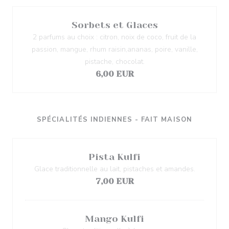
Sorbets et Glaces
2 parfums au choix : citron, noix de coco, fruit de la
passion, mangue, rhum raisin,ananas, poire, vanille,
pistache, chocolat.
6,00 EUR
SPÉCIALITÉS INDIENNES - FAIT MAISON
Pista Kulfi
Glace traditionnelle au lait, pistaches et amandes.
7,00 EUR
Mango Kulfi