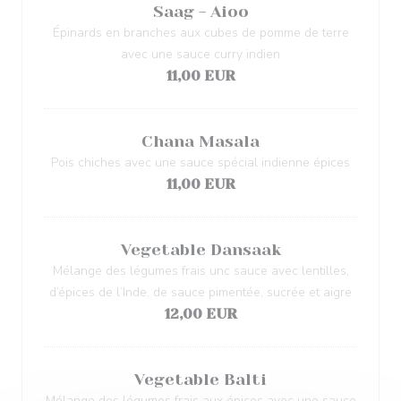
Saag - Aioo
Épinards en branches aux cubes de pomme de terre
avec une sauce curry indien
11,00 EUR
Chana Masala
Pois chiches avec une sauce spécial indienne épices
11,00 EUR
Vegetable Dansaak
Mélange des légumes frais unc sauce avec lentilles,
d’épices de l’Inde, de sauce pimentée, sucrée et aigre
12,00 EUR
Vegetable Balti
Mélange des légumes frais aux épices avec une sauce