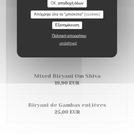
OK, αποδοχή όλων
Απόρριψε όλα τα "μπισκότα" (cookies)
Biryani de crevettes
17,00 EUR
Εξατομίκευση
Πολιτική απορρήτου
undefined
Biryani de gigot d'agneau
18,00 EUR
Mixed Biryani Om Shiva
19,90 EUR
Biryani de Gambas entières
25,00 EUR