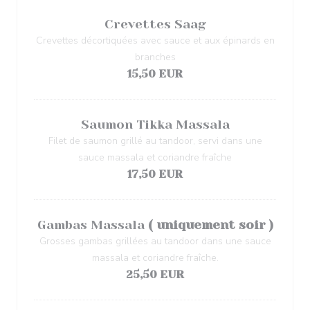
Crevettes Saag
Crevettes décortiquées avec sauce et aux épinards en
branches
15,50 EUR
Saumon Tikka Massala
Filet de saumon grillé au tandoor, servi dans une
sauce massala et coriandre fraîche
17,50 EUR
Gambas Massala
( uniquement soir )
Grosses gambas grillées au tandoor dans une sauce
massala et coriandre fraîche.
25,50 EUR