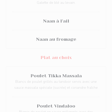
Galette de blé au levain.
Naan à l'ail
Naan au fromage
Plat au choix
Poulet Tikka Massala
Blancs de poulet grillés au tandoor servis avec une
sauce massala spéciale (sucrée) et coriandre fraîche
Poulet Vindaloo
Blancs de poulet en sauce mélangés avec des