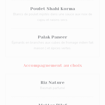
Poulet Shahi Korma
Blancs de poulet mijotés dans une sauce aux noix de
cajou et raisins secs.
Palak Paneer
Épinards en branches aux cubes de fromage indien fait
maison ) et épices vertes.
Accompagnement au choix
Riz Nature
Basmati parfumé