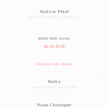
Mattar Pilaf
Riz Basmati safrané aux petits pois
MENU MIDI SHIVA
14,50 EUR
Entrée au choix
Raita
Yaourt fait maison aux crudités
Naan Classique