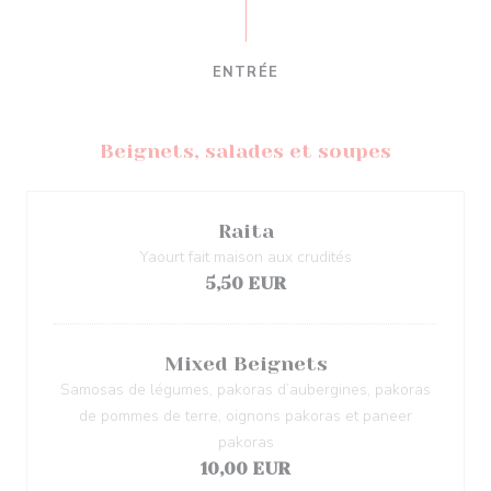
ENTRÉE
Beignets, salades et soupes
Raita
Yaourt fait maison aux crudités
5,50 EUR
Mixed Beignets
Samosas de légumes, pakoras d’aubergines, pakoras
de pommes de terre, oignons pakoras et paneer
pakoras
10,00 EUR