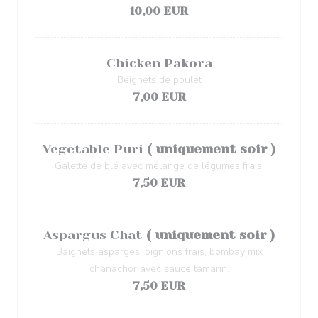
10,00 EUR
Chicken Pakora
Beignets de poulet
7,00 EUR
Vegetable Puri
( uniquement soir )
Galette de blé avec mélange de légumes frais.
7,50 EUR
Aspargus Chat
( uniquement soir )
Baignets asparges, oignions frais, bombay mix
chanachor avec sauce tamarin.
7,50 EUR