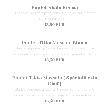
Poulet Shahi Korma
Blancs de poulet mijotés dans une sauce aux noix de
cajou et raisins secs
13,50 EUR
Poulet Tikka Massala Bhuna
Blancs de poulet grillés au tandoor servis avec une
sauce aux épices oignions, tomate et coriandre fraîche
13,50 EUR
Poulet Tikka Massala
( Spécialité du
Chef )
Blancs de poulet grillés au tandoor servis avec une
sauce massala spéciale
(sucrée)
et coriandre fraîche
13,50 EUR