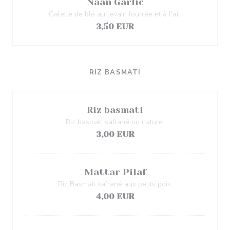
Naan Garlic
Galette de blé au levain fourrée et à l'ail.
3,50 EUR
RIZ BASMATI
Riz basmati
Riz basmati safrané ou nature.
3,00 EUR
Mattar Pilaf
Riz Basmati safrané aux petits pois.
4,00 EUR