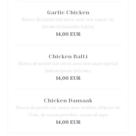
Garlic Chicken
Blancs de poulet cuit servis avec une sauce l’ail
tomate et coriandre fraîche
14,00 EUR
Chicken Balti
Blancs de poulet cuit servis avec une sauce spécial
balti et épices délicates
14,00 EUR
Chicken Dansaak
Blancs de poulet unc sauce avec lentilles, d’épices de
l’Inde, de sauce pimentée, sucrée et aigre
14,00 EUR