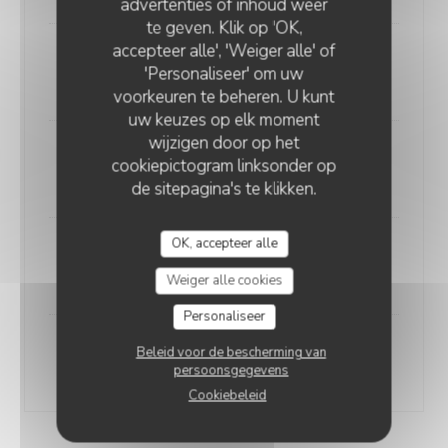
advertenties of inhoud weer
te geven. Klik op 'OK,
accepteer alle', 'Weiger alle' of
Biryani de crevettes
'Personaliseer' om uw
17,00 EUR
voorkeuren te beheren. U kunt
uw keuzes op elk moment
wijzigen door op het
Biryani de gigot d'agneau
cookiepictogram linksonder op
18,00 EUR
de sitepagina's te klikken.
OK, accepteer alle
Mixed Biryani Om Shiva
19,90 EUR
Weiger alle cookies
Personaliseer
Biryani de Gambas entières
Beleid voor de bescherming van
persoonsgegevens
25,00 EUR
Cookiebeleid