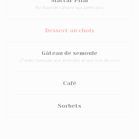
Mattar Pilaf
Riz Basmati safrané aux petits pois
Dessert au choix
Gâteau de semoule
(Tiède) Semoule aux amandes et aux noix de coco
Café
Sorbets