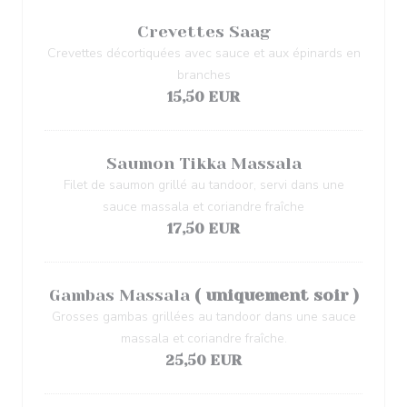
Crevettes Saag
Crevettes décortiquées avec sauce et aux épinards en
branches
15,50 EUR
Saumon Tikka Massala
Filet de saumon grillé au tandoor, servi dans une
sauce massala et coriandre fraîche
17,50 EUR
Gambas Massala
( uniquement soir )
Grosses gambas grillées au tandoor dans une sauce
massala et coriandre fraîche.
25,50 EUR