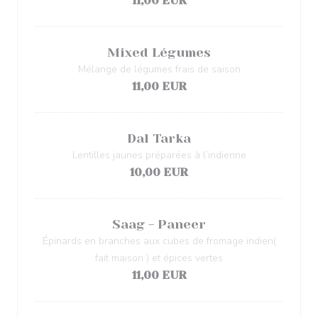
11,00 EUR
Mixed Légumes
Mélange de légumes frais de saison
11,00 EUR
Dal Tarka
Lentilles jaunes préparées à l’indienne
10,00 EUR
Saag - Paneer
Épinards en branches aux cubes de fromage indien(
fait maison ) et épices vertes
11,00 EUR