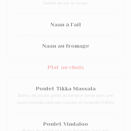
Galette de blé au levain.
Naan à l'ail
Naan au fromage
Plat au choix
Poulet Tikka Massala
Blancs de poulet grillés au tandoor servis avec une
sauce massala spéciale (sucrée) et coriandre fraîche
Poulet Vindaloo
Blancs de poulet en sauce mélangés avec des