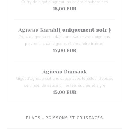
Curry de gigot d’agneau au caviar d’aubergines
15,00 EUR
Agneau Karahi
( uniquement soir )
Gigot d’agneau cuit dans une sauce avec oignions,
poivrons, champignons et coriandre fraîche.
17,00 EUR
Agneau Dansaak
Gigot d’agneau cuit unc sauce avec lentilles, d’épices
de l’Inde, de sauce pimentée, sucrée et aigre
15,00 EUR
PLATS - POISSONS ET CRUSTACÉS