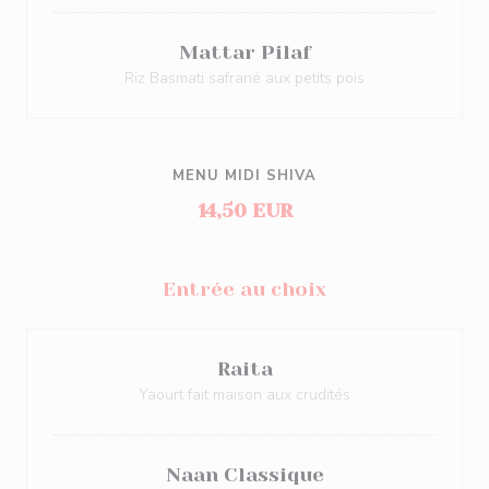
Mattar Pilaf
Riz Basmati safrané aux petits pois
MENU MIDI SHIVA
14,50 EUR
Entrée au choix
Raita
Yaourt fait maison aux crudités
Naan Classique