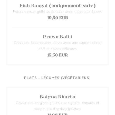
Fish Bangal
( uniquement soir )
Poisson entier grillé au tandoor avec sauce aux épices
19,50 EUR
Prawn Balti
Crevettes décortiquées servis avec une sauce spécial
balti et épices délicates
15,50 EUR
PLATS - LÉGUMES (VÉGÉTARIENS)
Baigna Bharta
Caviar d’aubergines grillés aux oignons, tomates et
saupoudré d’herbes fraîches