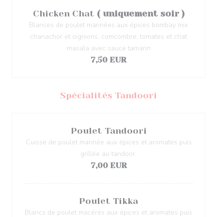
Chicken Chat
( uniquement soir )
Blances de poulet marinées aux épices bombay mix
chanachor et oignions, comcombre, tomates et chat
masala avec sauce tamarin
7,50 EUR
Spécialités Tandoori
Poulet Tandoori
Cuisse de poulet marinée aux épices et aromates puis
grillée au tandoor.
7,00 EUR
Poulet Tikka
Blancs de poulet macérés aux épices et aromates puis