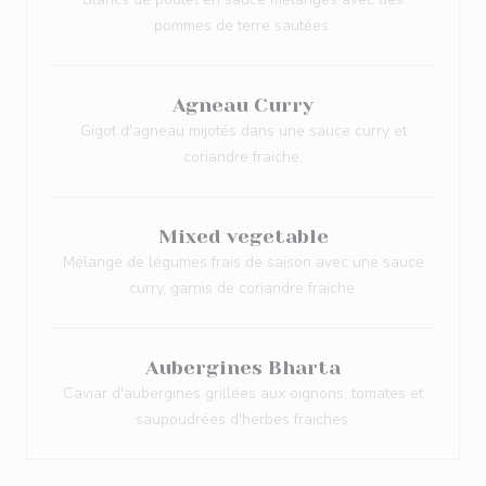
pommes de terre sautées.
Agneau Curry
Gigot d'agneau mijotés dans une sauce curry et
coriandre fraiche.
Mixed vegetable
Mélange de légumes frais de saison avec une sauce
curry, garnis de coriandre fraiche.
Aubergines Bharta
Caviar d'aubergines grillées aux oignons, tomates et
saupoudrées d'herbes fraiches.