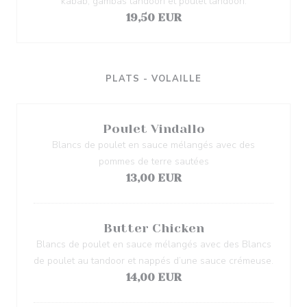
kabab, gambas tandoori et poulet tandoori.
19,50 EUR
PLATS - VOLAILLE
Poulet Vindallo
Blancs de poulet en sauce mélangés avec des
pommes de terre sautées
13,00 EUR
Butter Chicken
Blancs de poulet en sauce mélangés avec des Blancs
de poulet au tandoor et nappés d’une sauce crémeuse.
14,00 EUR