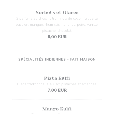
Sorbets et Glaces
2 parfums au choix : citron, noix de coco, fruit de la
passion, mangue, rhum raisin,ananas, poire, vanille,
pistache, chocolat.
6,00 EUR
SPÉCIALITÉS INDIENNES - FAIT MAISON
Pista Kulfi
Glace traditionnelle au lait, pistaches et amandes.
7,00 EUR
Mango Kulfi