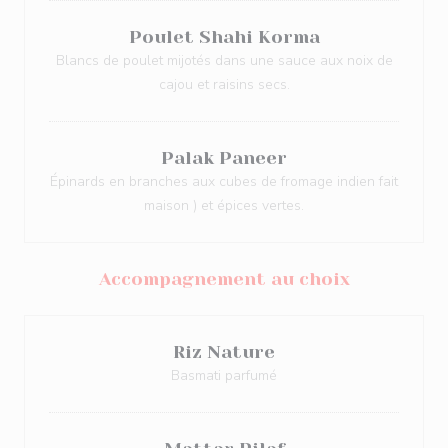
Poulet Shahi Korma
Blancs de poulet mijotés dans une sauce aux noix de
cajou et raisins secs.
Palak Paneer
Épinards en branches aux cubes de fromage indien fait
maison ) et épices vertes.
Accompagnement au choix
Riz Nature
Basmati parfumé