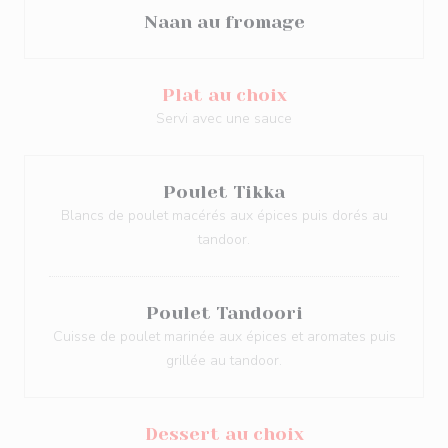
Naan au fromage
Plat au choix
Servi avec une sauce
Poulet Tikka
Blancs de poulet macérés aux épices puis dorés au
tandoor.
Poulet Tandoori
Cuisse de poulet marinée aux épices et aromates puis
grillée au tandoor.
Dessert au choix