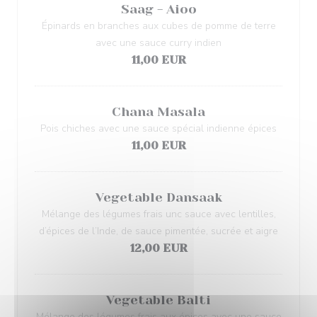
Saag - Aioo
Épinards en branches aux cubes de pomme de terre
avec une sauce curry indien
11,00 EUR
Chana Masala
Pois chiches avec une sauce spécial indienne épices
11,00 EUR
Vegetable Dansaak
Mélange des légumes frais unc sauce avec lentilles,
d’épices de l’Inde, de sauce pimentée, sucrée et aigre
12,00 EUR
Vegetable Balti
Mélange des légumes frais aux épices avec une sauce