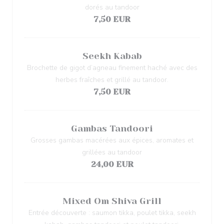
dorés au tandoor
7,50 EUR
Seekh Kabab
Brochette de gigot d’agneau finement haché avec des
herbes fraîches et grillé au tandoor.
7,50 EUR
Gambas Tandoori
Grosses gambas macérées aux épices, aromates et
grillées au tandoor
24,00 EUR
Mixed Om Shiva Grill
Entrée découverte : saumon tikka, poulet tikka, seekh