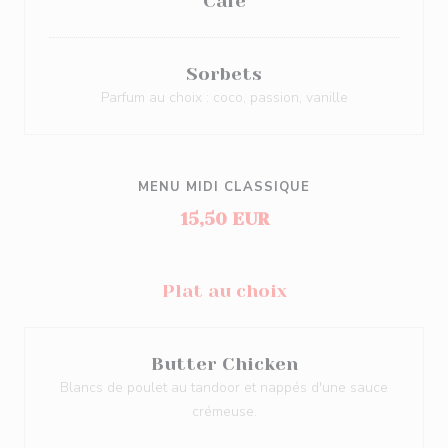
Café
Sorbets
Parfum au choix : coco, passion, vanille
MENU MIDI CLASSIQUE
15,50 EUR
Plat au choix
Butter Chicken
Blancs de poulet au tandoor et nappés d'une sauce
crémeuse.