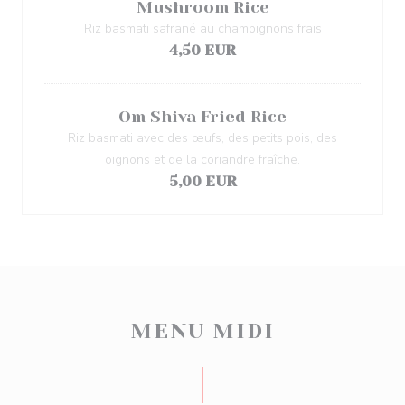
Mushroom Rice
Riz basmati safrané au champignons frais
4,50 EUR
Om Shiva Fried Rice
Riz basmati avec des œufs, des petits pois, des
oignons et de la coriandre fraîche.
5,00 EUR
MENU MIDI