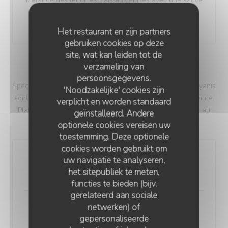
spéciale balti et d’épices délicates
12,00 EUR
Het restaurant en zijn partners
gebruiken cookies op deze
site, wat kan leiden tot de
verzameling van
BIRYANIS
persoonsgegevens.
Spécialités à base de riz basmati safrané, d’épices. Les biryanis
'Noodzakelijke' cookies zijn
sont parmi les mets les plus populaires de la cuisine indienne.
verplicht en worden standaard
Plats complets et copieux, ils sont servis avec une sauce au
geïnstalleerd. Andere
curry ou raita (yaourt fait maison aux crudités)
optionele cookies vereisen uw
toestemming. Deze optionele
cookies worden gebruikt om
uw navigatie te analyseren,
Biryani Végétarien
het sitepubliek te meten,
14,00 EUR
functies te bieden (bijv.
gerelateerd aan sociale
netwerken) of
Poulet Tikka Biryani
gepersonaliseerde
16,00 EUR
RESTAURANT INDIEN OM SHIVA