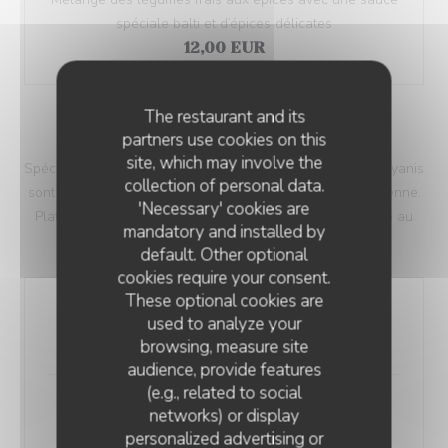
spéciale balti et d’épices délicates
12,00 EUR
The restaurant and its
BIRYANIS
partners use cookies on this
site, which may involve the
Spécialités à base de riz basmati safrané, d’épices. Les biryanis
collection of personal data.
sont parmi les mets les plus populaires de la cuisine indienne.
'Necessary' cookies are
Plats complets et copieux, ils sont servis avec une sauce au
mandatory and installed by
curry ou raita (yaourt fait maison aux crudités)
default. Other optional
cookies require your consent.
These optional cookies are
Biryani Végétarien
used to analyze your
14,00 EUR
browsing, measure site
audience, provide features
(e.g., related to social
Poulet Tikka Biryani
networks) or display
16,00 EUR
personalized advertising or
RESTAURANT INDIEN OM SHIVA