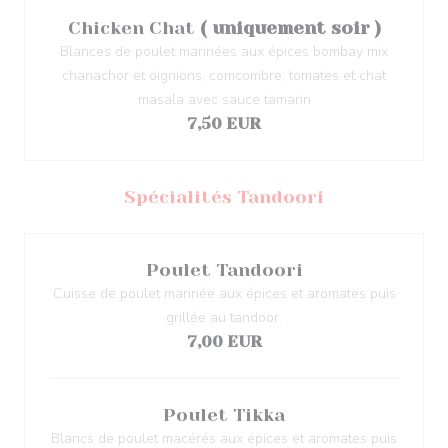
Chicken Chat
( uniquement soir )
Blances de poulet marinées aux épices bombay mix
chanachor et oignions, comcombre, tomates et chat
masala avec sauce tamarin
7,50 EUR
Spécialités Tandoori
Poulet Tandoori
Cuisse de poulet marinée aux épices et aromates puis
grillée au tandoor.
7,00 EUR
Poulet Tikka
Blancs de poulet macérés aux épices et aromates puis