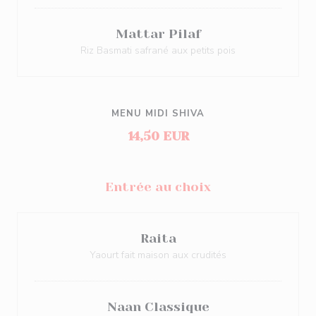
Mattar Pilaf
Riz Basmati safrané aux petits pois
MENU MIDI SHIVA
14,50 EUR
Entrée au choix
Raita
Yaourt fait maison aux crudités
Naan Classique