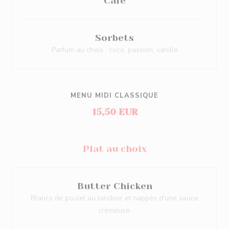
Café
Sorbets
Parfum au choix : coco, passion, vanille
MENU MIDI CLASSIQUE
15,50 EUR
Plat au choix
Butter Chicken
Blancs de poulet au tandoor et nappés d'une sauce
crémeuse.