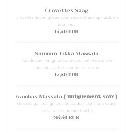
Crevettes Saag
Crevettes décortiquées avec sauce et aux épinards en
branches
15,50 EUR
Saumon Tikka Massala
Filet de saumon grillé au tandoor, servi dans une
sauce massala et coriandre fraîche
17,50 EUR
Gambas Massala
( uniquement soir )
Grosses gambas grillées au tandoor dans une sauce
massala et coriandre fraîche.
25,50 EUR