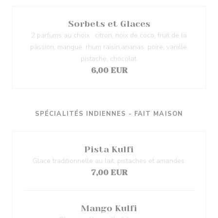
Sorbets et Glaces
2 parfums au choix : citron, noix de coco, fruit de la
passion, mangue, rhum raisin,ananas, poire, vanille,
pistache, chocolat.
6,00 EUR
SPÉCIALITÉS INDIENNES - FAIT MAISON
Pista Kulfi
Glace traditionnelle au lait, pistaches et amandes.
7,00 EUR
Mango Kulfi