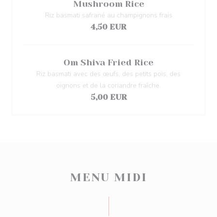
Mushroom Rice
Riz basmati safrané au champignons frais
4,50 EUR
Om Shiva Fried Rice
Riz basmati avec des œufs, des petits pois, des
oignons et de la coriandre fraîche.
5,00 EUR
MENU MIDI