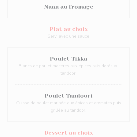
Naan au fromage
Plat au choix
Servi avec une sauce
Poulet Tikka
Blancs de poulet macérés aux épices puis dorés au
tandoor.
Poulet Tandoori
Cuisse de poulet marinée aux épices et aromates puis
grillée au tandoor.
Dessert au choix