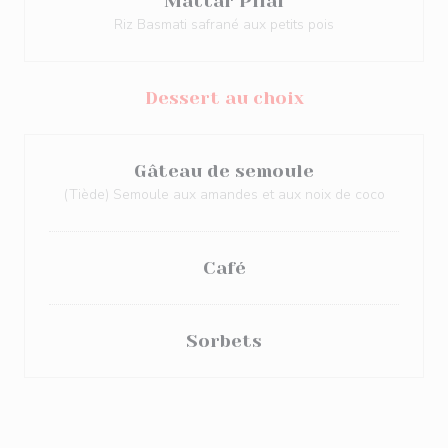
Mattar Pilaf
Riz Basmati safrané aux petits pois
Dessert au choix
Gâteau de semoule
(Tiède) Semoule aux amandes et aux noix de coco
Café
Sorbets