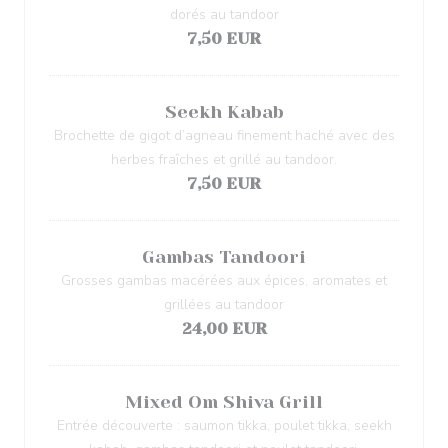
dorés au tandoor
7,50 EUR
Seekh Kabab
Brochette de gigot d’agneau finement haché avec des
herbes fraîches et grillé au tandoor.
7,50 EUR
Gambas Tandoori
Grosses gambas macérées aux épices, aromates et
grillées au tandoor
24,00 EUR
Mixed Om Shiva Grill
Entrée découverte : saumon tikka, poulet tikka, seekh