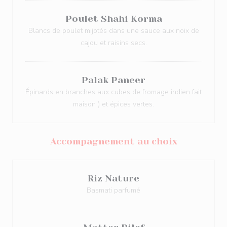
Poulet Shahi Korma
Blancs de poulet mijotés dans une sauce aux noix de
cajou et raisins secs.
Palak Paneer
Épinards en branches aux cubes de fromage indien fait
maison ) et épices vertes.
Accompagnement au choix
Riz Nature
Basmati parfumé