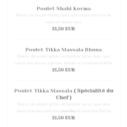
Poulet Shahi Korma
Blancs de poulet mijotés dans une sauce aux noix de
cajou et raisins secs
13,50 EUR
Poulet Tikka Massala Bhuna
Blancs de poulet grillés au tandoor servis avec une
sauce aux épices oignions, tomate et coriandre fraîche
13,50 EUR
Poulet Tikka Massala
( Spécialité du
Chef )
Blancs de poulet grillés au tandoor servis avec une
sauce massala spéciale
(sucrée)
et coriandre fraîche
13,50 EUR