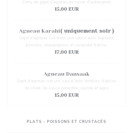
Curry de gigot d’agneau au caviar d’aubergines
15,00 EUR
Agneau Karahi
( uniquement soir )
Gigot d’agneau cuit dans une sauce avec oignions,
poivrons, champignons et coriandre fraîche.
17,00 EUR
Agneau Dansaak
Gigot d’agneau cuit unc sauce avec lentilles, d’épices
de l’Inde, de sauce pimentée, sucrée et aigre
15,00 EUR
PLATS - POISSONS ET CRUSTACÉS