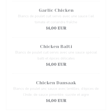
Garlic Chicken
Blancs de poulet cuit servis avec une sauce l’ail
tomate et coriandre fraîche
14,00 EUR
Chicken Balti
Blancs de poulet cuit servis avec une sauce spécial
balti et épices délicates
14,00 EUR
Chicken Dansaak
Blancs de poulet unc sauce avec lentilles, d’épices de
l’Inde, de sauce pimentée, sucrée et aigre
14,00 EUR