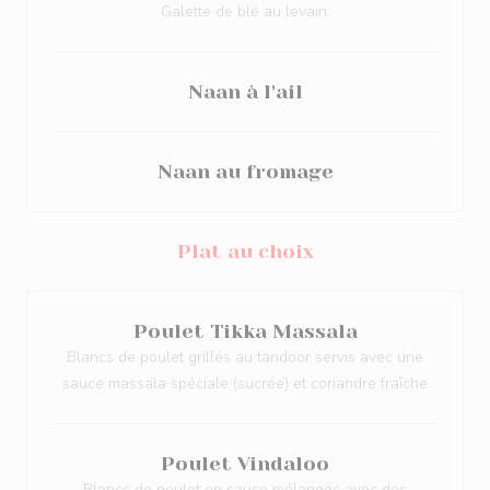
Galette de blé au levain.
Naan à l'ail
Naan au fromage
Plat au choix
Poulet Tikka Massala
Blancs de poulet grillés au tandoor servis avec une
sauce massala spéciale (sucrée) et coriandre fraîche
Poulet Vindaloo
Blancs de poulet en sauce mélangés avec des