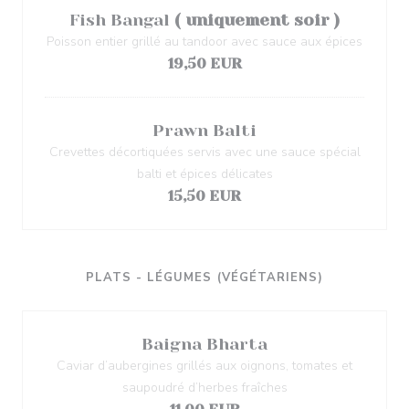
Fish Bangal
( uniquement soir )
Poisson entier grillé au tandoor avec sauce aux épices
19,50 EUR
Prawn Balti
Crevettes décortiquées servis avec une sauce spécial
balti et épices délicates
15,50 EUR
PLATS - LÉGUMES (VÉGÉTARIENS)
Baigna Bharta
Caviar d’aubergines grillés aux oignons, tomates et
saupoudré d’herbes fraîches