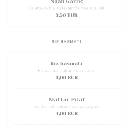
Naan Garlic
Galette de blé au levain fourrée et à l'ail.
3,50 EUR
RIZ BASMATI
Riz basmati
Riz basmati safrané ou nature.
3,00 EUR
Mattar Pilaf
Riz Basmati safrané aux petits pois.
4,00 EUR