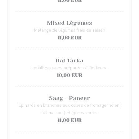
11,00 EUR
Mixed Légumes
Mélange de légumes frais de saison
11,00 EUR
Dal Tarka
Lentilles jaunes préparées à l’indienne
10,00 EUR
Saag - Paneer
Épinards en branches aux cubes de fromage indien(
fait maison ) et épices vertes
11,00 EUR