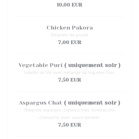
10,00 EUR
Chicken Pakora
Beignets de poulet
7,00 EUR
Vegetable Puri
( uniquement soir )
Galette de blé avec mélange de légumes frais.
7,50 EUR
Aspargus Chat
( uniquement soir )
Baignets asparges, oignions frais, bombay mix
chanachor avec sauce tamarin.
7,50 EUR