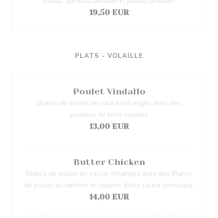
kabab, gambas tandoori et poulet tandoori.
19,50 EUR
PLATS - VOLAILLE
Poulet Vindallo
Blancs de poulet en sauce mélangés avec des
pommes de terre sautées
13,00 EUR
Butter Chicken
Blancs de poulet en sauce mélangés avec des Blancs
de poulet au tandoor et nappés d’une sauce crémeuse.
14,00 EUR