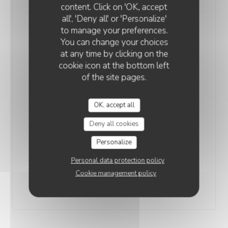
content. Click on 'OK, accept
all', 'Deny all' or 'Personalize'
to manage your preferences.
Biryani de crevettes
You can change your choices
17,00 EUR
at any time by clicking on the
cookie icon at the bottom left
of the site pages.
Biryani de gigot d'agneau
18,00 EUR
OK, accept all
Deny all cookies
Mixed Biryani Om Shiva
19,90 EUR
Personalize
Personal data protection policy
Cookie management policy
Biryani de Gambas entières
25,00 EUR