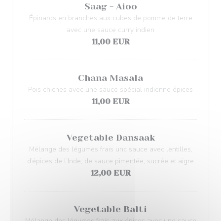
Saag - Aioo
Épinards en branches aux cubes de pomme de terre
avec une sauce curry indien
11,00 EUR
Chana Masala
Pois chiches avec une sauce spécial indienne épices
11,00 EUR
Vegetable Dansaak
Mélange des légumes frais unc sauce avec lentilles,
d’épices de l’Inde, de sauce pimentée, sucrée et aigre
12,00 EUR
Vegetable Balti
Mélange des légumes frais aux épices avec une sauce