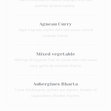
pommes de terre sautées.
Agneau Curry
Gigot d'agneau mijotés dans une sauce curry et
coriandre fraiche.
Mixed vegetable
Mélange de légumes frais de saison avec une sauce
curry, garnis de coriandre fraiche.
Aubergines Bharta
Caviar d'aubergines grillées aux oignons, tomates et
saupoudrées d'herbes fraiches.