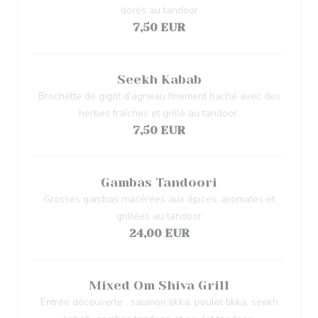
dorés au tandoor
7,50 EUR
Seekh Kabab
Brochette de gigot d’agneau finement haché avec des
herbes fraîches et grillé au tandoor.
7,50 EUR
Gambas Tandoori
Grosses gambas macérées aux épices, aromates et
grillées au tandoor
24,00 EUR
Mixed Om Shiva Grill
Entrée découverte : saumon tikka, poulet tikka, seekh