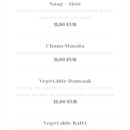
Saag - Aioo
Épinards en branches aux cubes de pomme de terre
avec une sauce curry indien
11,00 EUR
Chana Masala
Pois chiches avec une sauce spécial indienne épices
11,00 EUR
Vegetable Dansaak
Mélange des légumes frais unc sauce avec lentilles,
d’épices de l’Inde, de sauce pimentée, sucrée et aigre
12,00 EUR
Vegetable Balti
Mélange des légumes frais aux épices avec une sauce