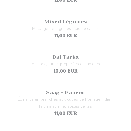
11,00 EUR
Mixed Légumes
Mélange de légumes frais de saison
11,00 EUR
Dal Tarka
Lentilles jaunes préparées à l’indienne
10,00 EUR
Saag - Paneer
Épinards en branches aux cubes de fromage indien(
fait maison ) et épices vertes
11,00 EUR