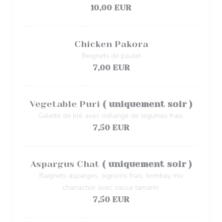
10,00 EUR
Chicken Pakora
Beignets de poulet
7,00 EUR
Vegetable Puri
( uniquement soir )
Galette de blé avec mélange de légumes frais.
7,50 EUR
Aspargus Chat
( uniquement soir )
Baignets asparges, oignions frais, bombay mix
chanachor avec sauce tamarin.
7,50 EUR