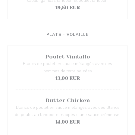
kabab, gambas tandoori et poulet tandoori.
19,50 EUR
PLATS - VOLAILLE
Poulet Vindallo
Blancs de poulet en sauce mélangés avec des
pommes de terre sautées
13,00 EUR
Butter Chicken
Blancs de poulet en sauce mélangés avec des Blancs
de poulet au tandoor et nappés d’une sauce crémeuse.
14,00 EUR