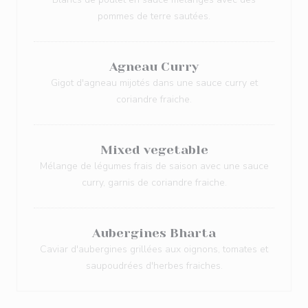
pommes de terre sautées.
Agneau Curry
Gigot d'agneau mijotés dans une sauce curry et
coriandre fraiche.
Mixed vegetable
Mélange de légumes frais de saison avec une sauce
curry, garnis de coriandre fraiche.
Aubergines Bharta
Caviar d'aubergines grillées aux oignons, tomates et
saupoudrées d'herbes fraiches.