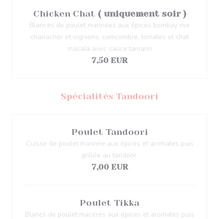
Chicken Chat
( uniquement soir )
Blances de poulet marinées aux épices bombay mix
chanachor et oignions, comcombre, tomates et chat
masala avec sauce tamarin
7,50 EUR
Spécialités Tandoori
Poulet Tandoori
Cuisse de poulet marinée aux épices et aromates puis
grillée au tandoor.
7,00 EUR
Poulet Tikka
Blancs de poulet macérés aux épices et aromates puis