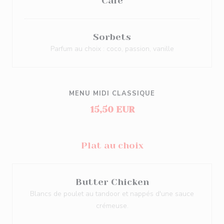
Café
Sorbets
Parfum au choix : coco, passion, vanille
MENU MIDI CLASSIQUE
15,50 EUR
Plat au choix
Butter Chicken
Blancs de poulet au tandoor et nappés d'une sauce
crémeuse.