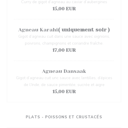
Curry de gigot d’agneau au caviar d’aubergines
15,00 EUR
Agneau Karahi
( uniquement soir )
Gigot d’agneau cuit dans une sauce avec oignions,
poivrons, champignons et coriandre fraîche.
17,00 EUR
Agneau Dansaak
Gigot d’agneau cuit unc sauce avec lentilles, d’épices
de l’Inde, de sauce pimentée, sucrée et aigre
15,00 EUR
PLATS - POISSONS ET CRUSTACÉS