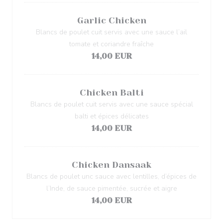
Garlic Chicken
Blancs de poulet cuit servis avec une sauce l’ail
tomate et coriandre fraîche
14,00 EUR
Chicken Balti
Blancs de poulet cuit servis avec une sauce spécial
balti et épices délicates
14,00 EUR
Chicken Dansaak
Blancs de poulet unc sauce avec lentilles, d’épices de
l’Inde, de sauce pimentée, sucrée et aigre
14,00 EUR