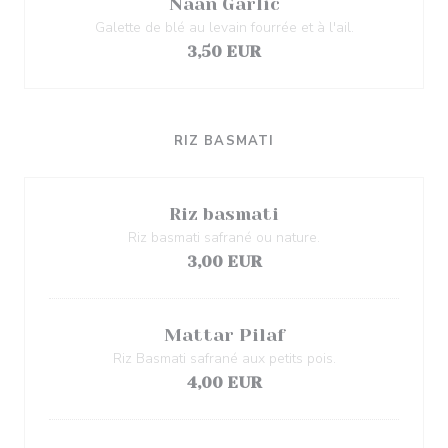
Naan Garlic
Galette de blé au levain fourrée et à l'ail.
3,50 EUR
RIZ BASMATI
Riz basmati
Riz basmati safrané ou nature.
3,00 EUR
Mattar Pilaf
Riz Basmati safrané aux petits pois.
4,00 EUR