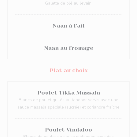
Galette de blé au levain.
Naan à l'ail
Naan au fromage
Plat au choix
Poulet Tikka Massala
Blancs de poulet grillés au tandoor servis avec une
sauce massala spéciale (sucrée) et coriandre fraîche
Poulet Vindaloo
Blancs de poulet en sauce mélangés avec des