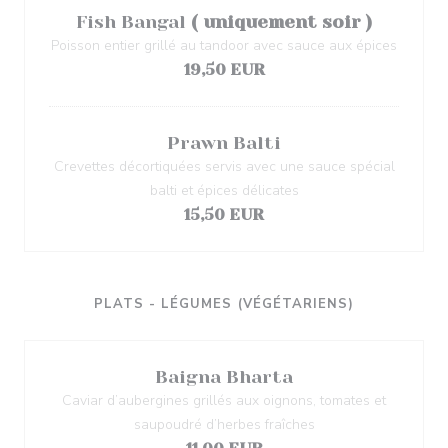
Fish Bangal
( uniquement soir )
Poisson entier grillé au tandoor avec sauce aux épices
19,50 EUR
Prawn Balti
Crevettes décortiquées servis avec une sauce spécial
balti et épices délicates
15,50 EUR
PLATS - LÉGUMES (VÉGÉTARIENS)
Baigna Bharta
Caviar d’aubergines grillés aux oignons, tomates et
saupoudré d’herbes fraîches