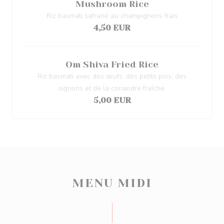
Mushroom Rice
Riz basmati safrané au champignons frais
4,50 EUR
Om Shiva Fried Rice
Riz basmati avec des œufs, des petits pois, des
oignons et de la coriandre fraîche.
5,00 EUR
MENU MIDI