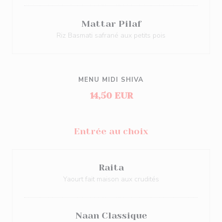
Mattar Pilaf
Riz Basmati safrané aux petits pois
MENU MIDI SHIVA
14,50 EUR
Entrée au choix
Raita
Yaourt fait maison aux crudités
Naan Classique