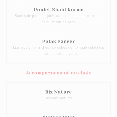
Poulet Shahi Korma
Blancs de poulet mijotés dans une sauce aux noix de
cajou et raisins secs.
Palak Paneer
Épinards en branches aux cubes de fromage indien fait
maison ) et épices vertes.
Accompagnement au choix
Riz Nature
Basmati parfumé