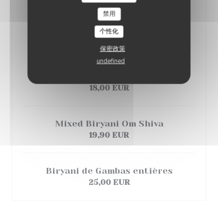
禁用
Biryani de crevettes
个性化
17,00 EUR
保密政策
undefined
Biryani de gigot d'agneau
18,00 EUR
Mixed Biryani Om Shiva
19,90 EUR
Biryani de Gambas entières
25,00 EUR