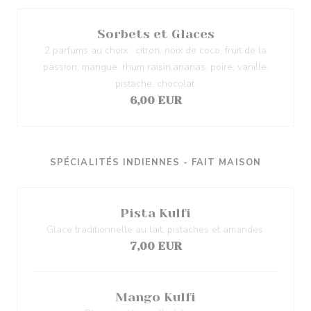
Sorbets et Glaces
2 parfums au choix : citron, noix de coco, fruit de la
passion, mangue, rhum raisin,ananas, poire, vanille,
pistache, chocolat.
6,00 EUR
SPÉCIALITÉS INDIENNES - FAIT MAISON
Pista Kulfi
Glace traditionnelle au lait, pistaches et amandes.
7,00 EUR
Mango Kulfi