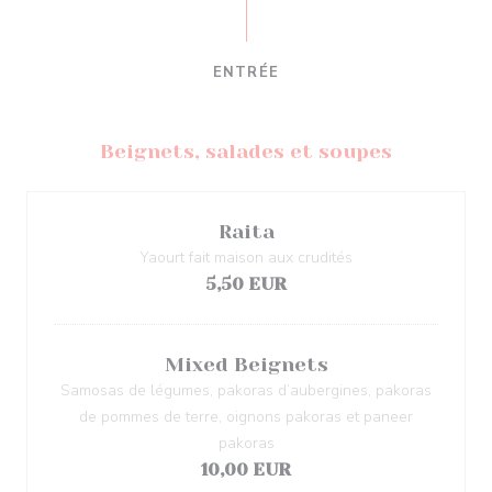
ENTRÉE
Beignets, salades et soupes
Raita
Yaourt fait maison aux crudités
5,50 EUR
Mixed Beignets
Samosas de légumes, pakoras d’aubergines, pakoras
de pommes de terre, oignons pakoras et paneer
pakoras
10,00 EUR