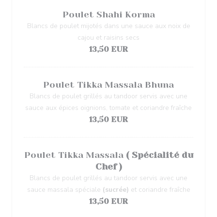
Poulet Shahi Korma
Blancs de poulet mijotés dans une sauce aux noix de
cajou et raisins secs
13,50 EUR
Poulet Tikka Massala Bhuna
Blancs de poulet grillés au tandoor servis avec une
sauce aux épices oignions, tomate et coriandre fraîche
13,50 EUR
Poulet Tikka Massala
( Spécialité du
Chef )
Blancs de poulet grillés au tandoor servis avec une
sauce massala spéciale
(sucrée)
et coriandre fraîche
13,50 EUR