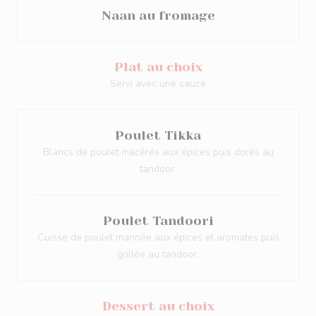
Naan au fromage
Plat au choix
Servi avec une sauce
Poulet Tikka
Blancs de poulet macérés aux épices puis dorés au
tandoor.
Poulet Tandoori
Cuisse de poulet marinée aux épices et aromates puis
grillée au tandoor.
Dessert au choix