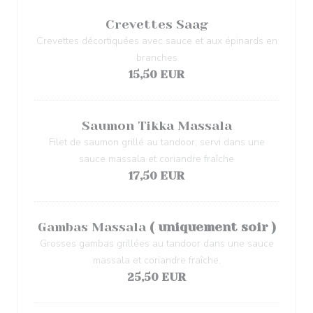
Crevettes Saag
Crevettes décortiquées avec sauce et aux épinards en
branches
15,50 EUR
Saumon Tikka Massala
Filet de saumon grillé au tandoor, servi dans une
sauce massala et coriandre fraîche
17,50 EUR
Gambas Massala
( uniquement soir )
Grosses gambas grillées au tandoor dans une sauce
massala et coriandre fraîche.
25,50 EUR