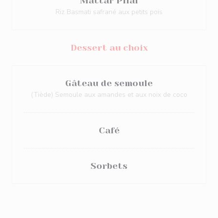
Mattar Pilaf
Riz Basmati safrané aux petits pois
Dessert au choix
Gâteau de semoule
(Tiède) Semoule aux amandes et aux noix de coco
Café
Sorbets