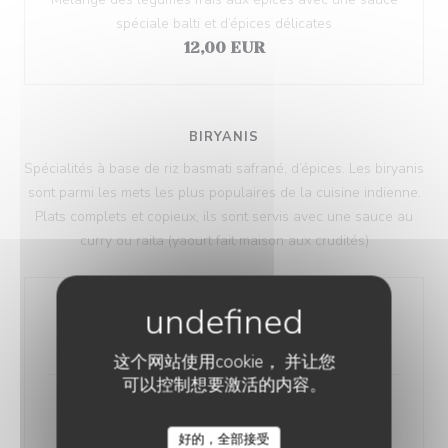
spéciale balti et d’épices délicates
12,00 EUR
BIRYANIS
Spécialités à base de riz basmati safrané, d’épices. Les biryanis
sont parmi les mets les plus populaires de la cuisine indienne.
Plats complets et copieux, ils sont servis avec une sauce au
curry ou raita (yaourt fait maison aux crudités)
Biryani Végétarien
14,00 EUR
这个网站使用cookie， 并让您
可以控制想要激活的内容。
Poulet Tikka Biryani
16,00 EUR
好的，全部接受
RESTAURANT INDIEN OM SHIVA